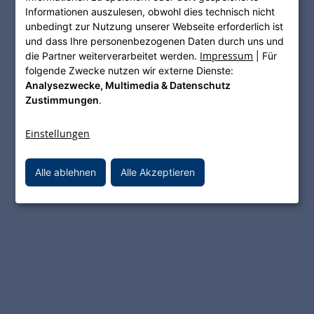
Nassauische Heimstätte | Wohnstadt. Sie
Informationen auszulesen, obwohl dies technisch nicht
unbedingt zur Nutzung unserer Webseite erforderlich ist
richtet sich an Fachöffentlichkeit,
und dass Ihre personenbezogenen Daten durch uns und
Partnerinstitutionen, interessierte
Impressum
die Partner weiterverarbeitet werden.
| Für
Organisationen sowie Bürger:innen in Hessen
folgende Zwecke nutzen wir externe Dienste:
und informiert über Ziele, Aufgaben und
Analysezwecke, Multimedia & Datenschutz
Zustimmungen
.
Aktivitäten von MET Hessen.
Über die Webseite informieren wir
Einstellungen
insbesondere über unsere Leistungen in den
Bereichen Medienversorgung, Wärmelieferung
Alle ablehnen
Alle Akzeptieren
und Messdienstleistungen, über unser
Unternehmen sowie über Kontaktmöglichkeiten.
Erläuterungen zur Durchführung der
Dienstleistung
Auf der Internetseite
www.met-hessen.de
bietet
die MET Medien-Energie-Technik GmbH – eine