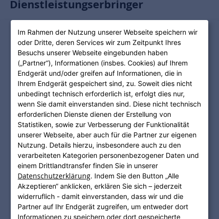
Dienstleistungserbringer
Nassauische Heimstätte
Im Rahmen der Nutzung unserer Webseite speichern wir
Wohnungs- und Entwicklungsgesellschaft
oder Dritte, deren Services wir zum Zeitpunkt Ihres
mbH
Besuchs unserer Webseite eingebunden haben
(„Partner“), Informationen (insbes. Cookies) auf Ihrem
Schaumainkai 47
Endgerät und/oder greifen auf Informationen, die in
60596 Frankfurt am Main
Ihrem Endgerät gespeichert sind, zu. Soweit dies nicht
unbedingt technisch erforderlich ist, erfolgt dies nur,
Allgemeine Beschreibung der
wenn Sie damit einverstanden sind. Diese nicht technisch
Dienstleistung
erforderlichen Dienste dienen der Erstellung von
Statistiken, sowie zur Verbesserung der Funktionalität
unserer Webseite, aber auch für die Partner zur eigenen
Die Internetseite
www.met-hessen.de
ist das
Nutzung. Details hierzu, insbesondere auch zu den
zentrale Online-Angebot der MET Medien-
verarbeiteten Kategorien personenbezogener Daten und
Energie-Technik GmbH, einer
einem Drittlandtransfer finden Sie in unserer
Tochtergesellschaft der Wohnstadt
Datenschutzerklärung
. Indem Sie den Button „Alle
Akzeptieren“ anklicken, erklären Sie sich – jederzeit
Stadtentwicklungs- und
widerruflich - damit einverstanden, dass wir und die
Wohnungsbaugesellschaft Hessen mbH und
Partner auf Ihr Endgerät zugreifen, um entweder dort
damit Teil der Unternehmensgruppe
Informationen zu speichern oder dort gespeicherte