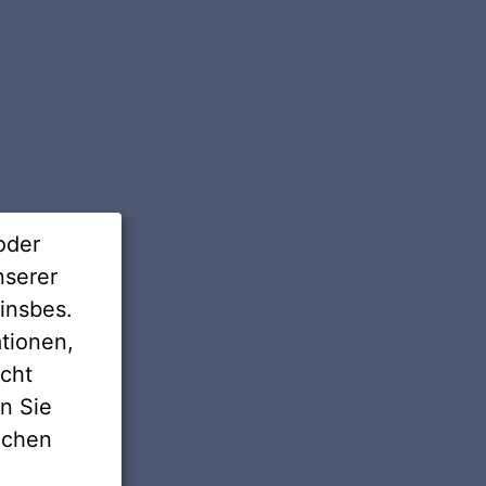
nikations- und Multimediadienste.
wohl die Mieter der Unternehmensgruppe
tte | Wohnstadt als auch andere
oder
n sowie private Wohnungsvermieter.
nserer
insbes.
tionen,
icht
nn Sie
lichen