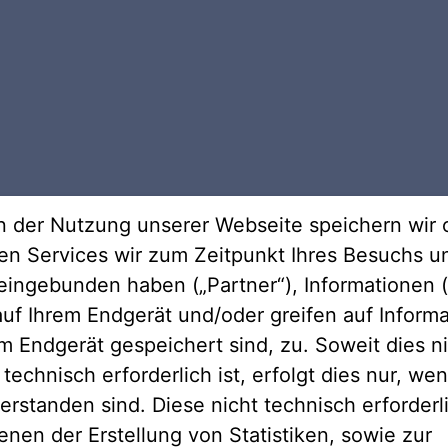
Telekommu
uvor. Die rasante
Die MET versorgt so
 kürzesten Abständen
Nassauische Heimstä
 der Nutzung unserer Webseite speichern wir 
en Know-how behält
Wohnungsunternehme
ren Services wir zum Zeitpunkt Ihres Besuchs u
 kritischen
eingebunden haben („Partner“), Informationen (
re Kunden weiter.
uf Ihrem Endgerät und/oder greifen auf Informa
em Endgerät gespeichert sind, zu. Soweit dies n
technisch erforderlich ist, erfolgt dies nur, we
erstanden sind. Diese nicht technisch erforder
enen der Erstellung von Statistiken, sowie zur