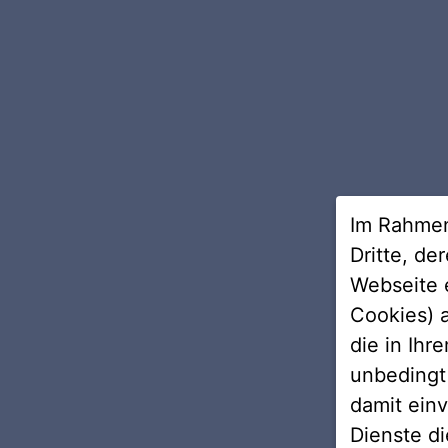
Dieser Markt ist heute so dynamisch wie nie z
technische Entwicklung macht Neuerungen in
Im Rahmen
möglich und erforderlich. Mit ihrem fundiert
Dritte, de
die MET den Überblick, unterzieht Neues einer
Webseite 
Bewertung und gibt Vorteile konsequent an ih
Cookies) a
die in Ihr
unbedingt 
damit einv
Dienste di