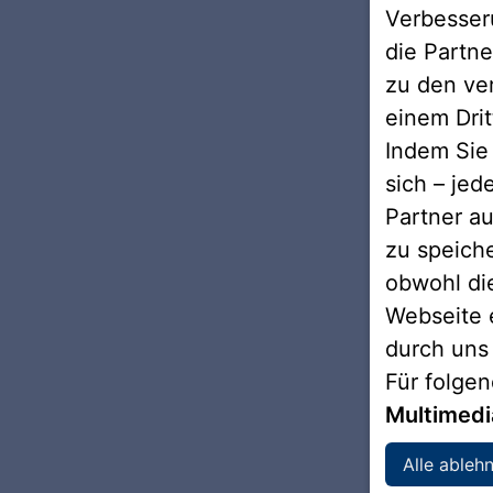
Ihr Ansprechpartner
Verbesseru
die Partne
zu den ve
einem Drit
Indem Sie 
sich – jed
Partner au
zu speich
obwohl di
Webseite 
durch uns
Für folge
Multimed
Alle ableh