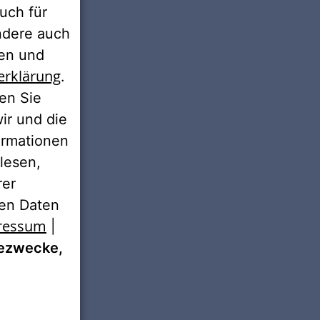
uch für
ondere auch
ten und
erklärung
.
ren Sie
wir und die
ormationen
lesen,
rer
nen Daten
ressum
|
ezwecke,